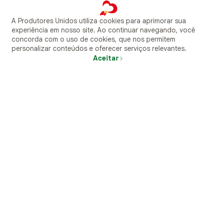
Quem somos
A Produtores Unidos utiliza cookies para aprimorar sua
experiência em nosso site. Ao continuar navegando, você
Compradores
concorda com o uso de cookies, que nos permitem
personalizar conteúdos e oferecer serviços relevantes.
Aceitar
Menu
Buscar
Entrar
Atendimento
Carrinho
Produtores
Quero ser produtor parceiro
Como vender na plataforma
Perguntas frequentes
Politicas
Termos de Uso
Pagamento
Siga-nos