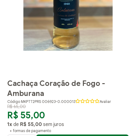
Cachaça Coração de Fogo -
Amburana
Código MKP772PRS 006923-0.000013
Avaliar
R$ 65,00
R$ 55,00
1x
de
R$ 55,00
sem juros
+ formas de pagamento