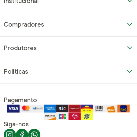
Institucional
Quem somos
Compradores
Produtores
Quero ser produtor parceiro
Como vender na plataforma
Perguntas frequentes
Politicas
Termos de Uso
Pagamento
Siga-nos