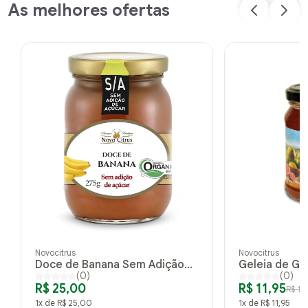
As melhores ofertas
Novocitrus
Novocitrus
Doce de Banana Sem Adição
Geleia de Go
(0)
(0)
de Açúcar 275 g
Cardamomo 
R$ 25,00
R$ 11,95
R$ 19
1x de R$ 25,00
1x de R$ 11,95